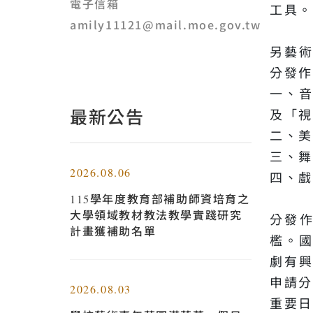
電子信箱
工具。
amily11121@mail.moe.gov.tw
另藝
分發
一、
最新公告
及「視
二、美
三、舞
2026.08.06
四、戲
115學年度教育部補助師資培育之
大學領域教材教法教學實踐研究
分發
計畫獲補助名單
檻。
劇有
申請
2026.08.03
重要日