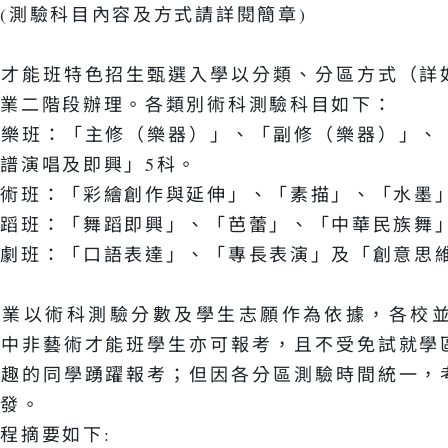
(測驗科目內容及方式請詳閱簡章)
術才能班特色招生甄選入學以分類、分區方式（詳
作業二階段辦理。各類別術科測驗科目如下：
音樂班：「主修（樂器）」、「副修（樂器）」、
譜演唱及即興」5科。
術班：「彩繪創作與延伸」、「素描」、「水墨
蹈班：「舞蹈即興」、「芭蕾」、「中華民族舞
劇班：「口語表達」、「專長表演」及「創意思維
作業以術科測驗分數及學生志願作為依據，各校
國中非藝術才能班學生亦可報考，且不受免試就學
興趣的同學踴躍報考；但因各分區測驗時間統一，
分發。
程摘要如下: