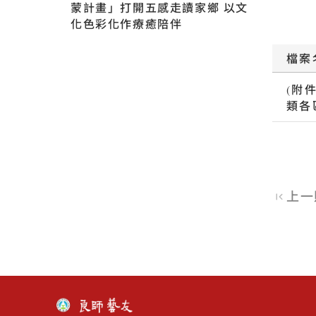
蒙計畫」打開五感走讀家鄉 以文
化色彩化作療癒陪伴
檔案
(附
類各
上一
:::
回首頁