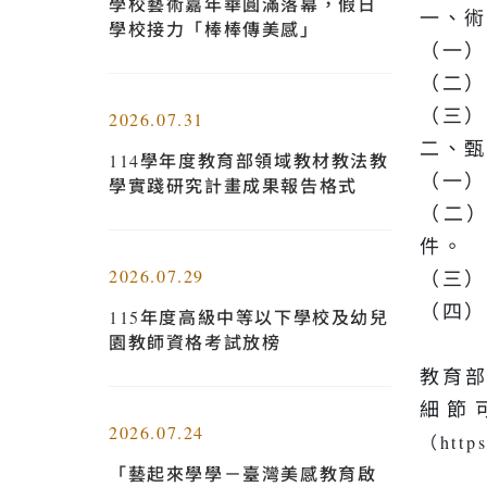
學校藝術嘉年華圓滿落幕，假日
一、
學校接力「棒棒傳美感」
（一）
（二）
（三）
2026.07.31
二、
114學年度教育部領域教材教法教
（一）
學實踐研究計畫成果報告格式
（二）
件。
2026.07.29
（三）
（四）
115年度高級中等以下學校及幼兒
園教師資格考試放榜
教育
細節
2026.07.24
（https
「藝起來學學－臺灣美感教育啟